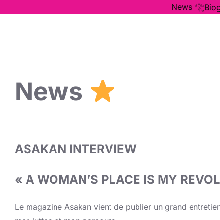
Aller
News 𓂀
Bio
au
contenu
News
ASAKAN INTERVIEW
« A WOMAN’S PLACE IS MY REVOL
Le magazine Asakan vient de publier un grand entretien