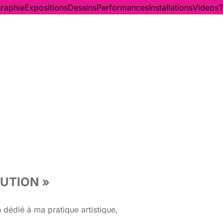
graphie
Expositions
Dessins
Performances
Installations
Videos
T
UTION »
 dédié à ma pratique artistique,