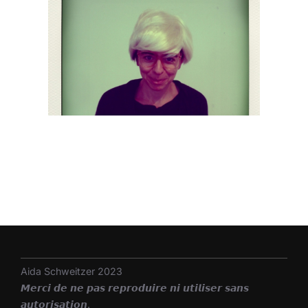
Aida Schweitzer 2023
𝙈𝙚𝙧𝙘𝙞 𝙙𝙚 𝙣𝙚 𝙥𝙖𝙨 𝙧𝙚𝙥𝙧𝙤𝙙𝙪𝙞𝙧𝙚 𝙣𝙞 𝙪𝙩𝙞𝙡𝙞𝙨𝙚𝙧 𝙨𝙖𝙣𝙨
𝙖𝙪𝙩𝙤𝙧𝙞𝙨𝙖𝙩𝙞𝙤𝙣.